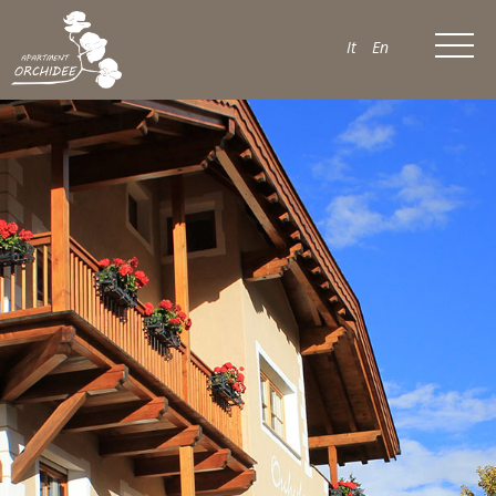
It
En